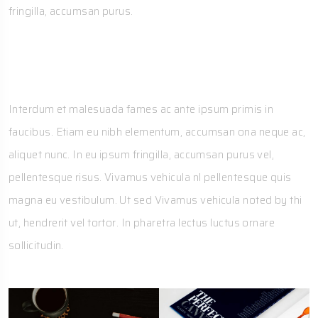
fringilla, accumsan purus.
Gallery
Interdum et malesuada fames ac ante ipsum primis in
faucibus. Etiam eu nibh elementum, accumsan ona neque ac,
aliquet nunc. In eu ipsum fringilla, accumsan purus vel,
pellentesque risus. Vivamus vehicula nl pellentesque quis
magna eu vestibulum. Ut sed Vivamus vehicula noted by thi
ut, hendrerit vel tortor. In pharetra lectus luctus ornare
sollicitudin.