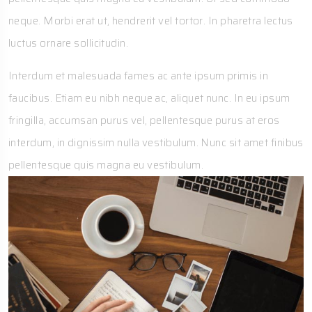
neque. Morbi erat ut, hendrerit vel tortor. In pharetra lectus
luctus ornare sollicitudin.
Interdum et malesuada fames ac ante ipsum primis in
faucibus. Etiam eu nibh neque ac, aliquet nunc. In eu ipsum
fringilla, accumsan purus vel, pellentesque purus at eros
interdum, in dignissim nulla vestibulum. Nunc sit amet finibus
pellentesque quis magna eu vestibulum.