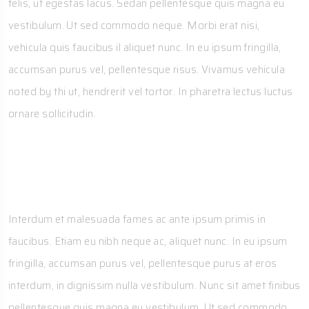
felis, ut egestas lacus. Sedan pellentesque quis magna eu
vestibulum. Ut sed commodo neque. Morbi erat nisi,
vehicula quis faucibus il aliquet nunc. In eu ipsum fringilla,
accumsan purus vel, pellentesque risus. Vivamus vehicula
noted by thi ut, hendrerit vel tortor. In pharetra lectus luctus
ornare sollicitudin.
Overview
Interdum et malesuada fames ac ante ipsum primis in
faucibus. Etiam eu nibh neque ac, aliquet nunc. In eu ipsum
fringilla, accumsan purus vel, pellentesque purus at eros
interdum, in dignissim nulla vestibulum. Nunc sit amet finibus
pellentesque quis magna eu vestibulum. Ut sed commodo