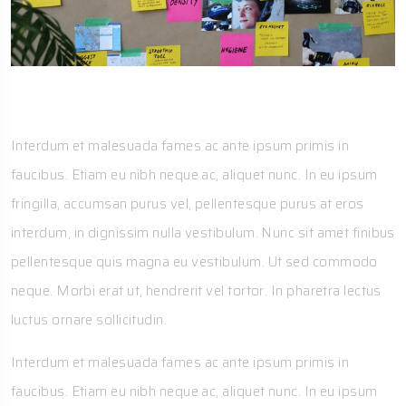
Solution
Interdum et malesuada fames ac ante ipsum primis in
faucibus. Etiam eu nibh neque ac, aliquet nunc. In eu ipsum
fringilla, accumsan purus vel, pellentesque purus at eros
interdum, in dignissim nulla vestibulum. Nunc sit amet finibus
pellentesque quis magna eu vestibulum. Ut sed commodo
neque. Morbi erat ut, hendrerit vel tortor. In pharetra lectus
luctus ornare sollicitudin.
Interdum et malesuada fames ac ante ipsum primis in
faucibus. Etiam eu nibh neque ac, aliquet nunc. In eu ipsum