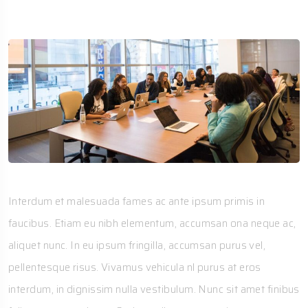
Interdum et malesuada fames ac ante ipsum primis in
faucibus. Etiam eu nibh elementum, accumsan ona neque ac,
aliquet nunc. In eu ipsum fringilla, accumsan purus vel,
pellentesque risus. Vivamus vehicula nl purus at eros
interdum, in dignissim nulla vestibulum. Nunc sit amet finibus