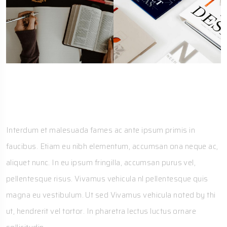
Work Process
Interdum et malesuada fames ac ante ipsum primis in
faucibus. Etiam eu nibh elementum, accumsan ona neque ac,
aliquet nunc. In eu ipsum fringilla, accumsan purus vel,
pellentesque risus. Vivamus vehicula nl pellentesque quis
magna eu vestibulum. Ut sed Vivamus vehicula noted by thi
ut, hendrerit vel tortor. In pharetra lectus luctus ornare