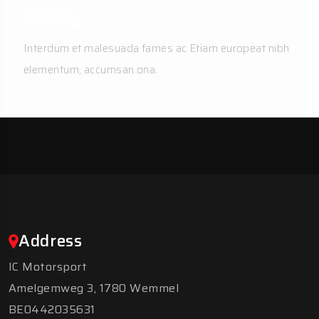
Deploy
Interdum et malesuada fames ac Etiam europeat nibh
elementum, accumsan ona.
Address
IC Motorsport
Amelgemweg 3, 1780 Wemmel
BE0442035631